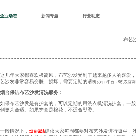
企业动态
新闻专题
行业动态
布艺
这几年大家都喜欢极简风，布艺沙发受到了越来越多人的喜爱，
艺沙发非常容易变脏、损坏，需要定期的请
凯发app平台-k8凯发官
烟台保洁布艺沙发清洗服务：
如果布艺沙发是有护套的，可以定期的用洗衣机清洗护套，一般
侧更为合适。如果护套是棉花，不适合熨烫。
一般情况下，
建议大家每周都要对布艺沙发进行吸尘，
烟台保洁