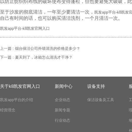
以防止纺织织布线的破坏使布变得蓬松，但也要避免大吸吸，此
至于沙发的彻底清洁，一年至少要清洁一次，
凯发app平台-k8凯发
自己有时间的话，也可以购买清洁洗剂，一个月清洁一次。
凯发app平台-k8凯发官网入口
上一篇 :
烟台保洁公司外墙清洗的价格是多少？
下一篇 :
夏天到了，冰箱怎么清洗才干净？
关于k8凯发官网入口
新闻中心
设备支持
凯发app平台的介绍
企业动态
保洁设备及工具
经营理念
新闻专题
行业动态