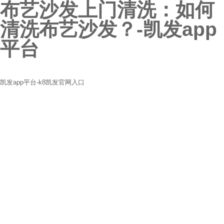
布艺沙发上门清洗：如何
清洗布艺沙发？-凯发app
平台
凯发app平台-k8凯发官网入口