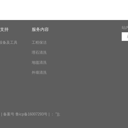
站
支持
服务内容
设备及工具
工程保洁
理石清洗
地毯清洗
外墙清洗
鲁icp备16007293号 | ： "));